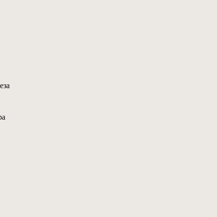
еза
ра