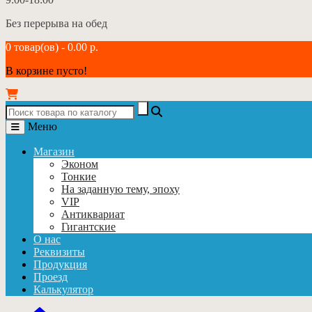
Без перерыва на обед
0 товар(ов) - 0.00 р.
В корзине пусто!
Меню
Магазин
Эконом
Тонкие
На заданную тему, эпоху
VIP
Антиквариат
Гигантские
О нас
Реквизиты
Продукция
Проезд
Калькулятор