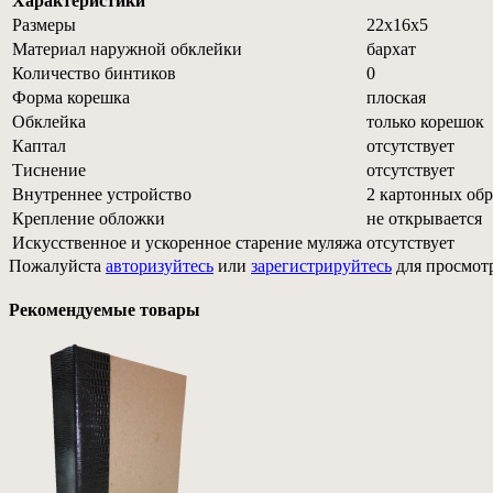
Характеристики
Размеры
22х16х5
Материал наружной обклейки
бархат
Количество бинтиков
0
Форма корешка
плоская
Обклейка
только корешок
Каптал
отсутствует
Тиснение
отсутствует
Внутреннее устройство
2 картонных обр
Крепление обложки
не открывается
Искусственное и ускоренное старение муляжа
отсутствует
Пожалуйста
авторизуйтесь
или
зарегистрируйтесь
для просмот
Рекомендуемые товары