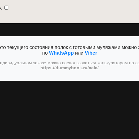
у.
то текущего состояния полок с готовыми муляжами можно 
по
WhatsApp
или
Viber
ндивидуальном заказе можно воспользоваться калькулятором по с
https://dummybook.ru/calc/