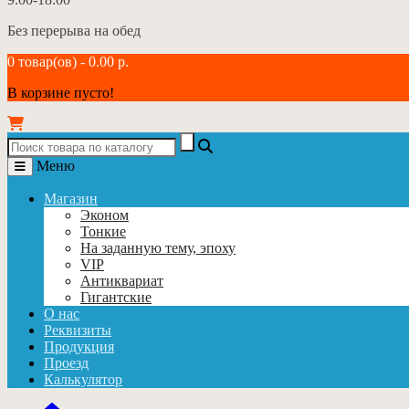
Без перерыва на обед
0 товар(ов) - 0.00 р.
В корзине пусто!
Меню
Магазин
Эконом
Тонкие
На заданную тему, эпоху
VIP
Антиквариат
Гигантские
О нас
Реквизиты
Продукция
Проезд
Калькулятор